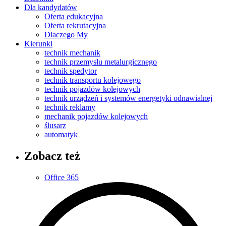
Dla kandydatów
Oferta edukacyjna
Oferta rekrutacyjna
Dlaczego My
Kierunki
technik mechanik
technik przemysłu metalurgicznego
technik spedytor
technik transportu kolejowego
technik pojazdów kolejowych
technik urządzeń i systemów energetyki odnawialnej
technik reklamy
mechanik pojazdów kolejowych
ślusarz
automatyk
Zobacz też
Office 365