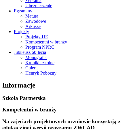
Zebrania
Ubezpieczenie
Egzaminy
Matura
Zawodowe
Arkusze
Projekty
Projekty UE
Kompetentni w branży
Program NPRC
Jubileusz 60-lecia
Monografia
Kroniki szkolne
Galeria
Henryk Pobożny
Informacje
Szkoła Partnerska
Kompetentni w branży
Na zajęciach projektowych uczniowie korzystają z
edukacyjnej wersji programu ZWCAD