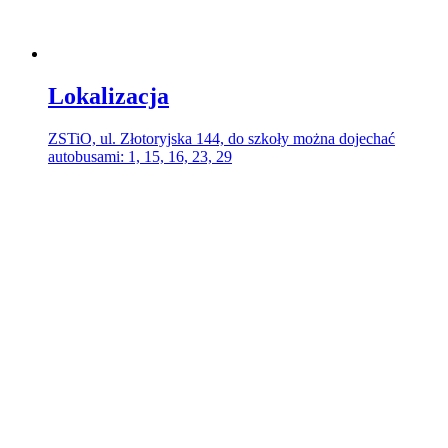
Lokalizacja
ZSTiO, ul. Złotoryjska 144, do szkoły można dojechać
autobusami: 1, 15, 16, 23, 29