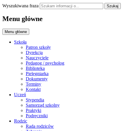
Wyszukiwana fraza
Szukaj
Menu główne
Menu główne
Szkoła
Patron szkoły
Dyrekcja
Nauczyciele
Pedagog / psycholog
Biblioteka
Pielęgniarka
Dokumenty
Terminy
Kontakt
Uczeń
Stypendia
Samorząd szkolny
Praktyki
Podręczniki
Rodzic
Rada rodziców