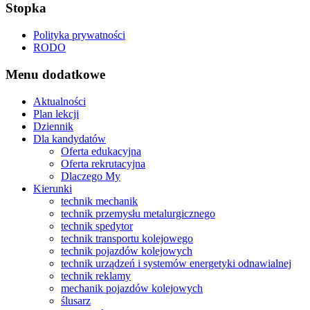
Stopka
Polityka prywatności
RODO
Menu dodatkowe
Aktualności
Plan lekcji
Dziennik
Dla kandydatów
Oferta edukacyjna
Oferta rekrutacyjna
Dlaczego My
Kierunki
technik mechanik
technik przemysłu metalurgicznego
technik spedytor
technik transportu kolejowego
technik pojazdów kolejowych
technik urządzeń i systemów energetyki odnawialnej
technik reklamy
mechanik pojazdów kolejowych
ślusarz