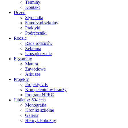
Terminy
Kontakt
Uczeń
Stypendia
Samorząd szkolny
Praktyki
Podręczniki
Rodzic
Rada rodziców
Zebrania
Ubezpieczenie
Egzaminy
Matura
Zawodowe
Arkusze
Projekty
Projekty UE
Kompetentni w branży
Program NPRC
Jubileusz 60-lecia
Monografia
Kroniki szkolne
Galeria
Henryk Pobożny