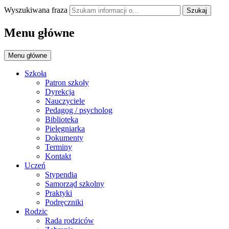
Wyszukiwana fraza
Szukaj
Menu główne
Menu główne
Szkoła
Patron szkoły
Dyrekcja
Nauczyciele
Pedagog / psycholog
Biblioteka
Pielęgniarka
Dokumenty
Terminy
Kontakt
Uczeń
Stypendia
Samorząd szkolny
Praktyki
Podręczniki
Rodzic
Rada rodziców