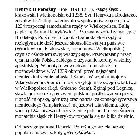
Henryk II Pobożny
– (ok. 1191-1241), książę śląski,
krakowski i wielkopolski od 1238. Syn Henryka I Brodatego,
został w 1222 dopuszczony do współrządów z ojcem, a w
1234 rozpoczął samodzielne rządy w Wielkopolsce. Bullą
papieską Patron Henrykówki 1235 uznany został za następcę
Brodatego. Po śmierci ojca objął samodzielne rządy w
rozległym, nie dość jeszcze skonsolidowanym państwie
(Wrocławskie, Krakowskie, południowa Wielkopolska),
czyniąc ośrodkiem swej władzy Śląsk. Przewidziany przez
ojca na króla Polski, zabiegał o uzyskanie korony w stolicy
apostolskiej. W polityce wewnętrznej opierał się na
możnowładztwie. W 1239 obronił przed najazdami
niemieckimi ziemię lubuską i Sanok. W wyniku wojny z
Władysławem Odonicem rozszerzył granice swego władztwa
w Wielkopolsce (Ląd, Gniezno, Śrem). Zginął pod Legnicą,
stawiając czoło z rycerstwem polskim, posiłkowanym przez
ludność chłopską, górniczą oraz oddział zakonnego rycerstwa
niemieckiego (templariusze), najazdowi tatarskiemu, który
wiosną 1241 przeszedł przez ziemie polskie. Po jego śmierci
monarchia śląskich Henryków rozpadła się na kilka dzielnic.
Od naszego patrona Henryka Pobożnego wzięła nazwę
popularna nazwa szkoły „
Henrykówka
”.