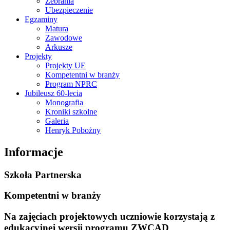
Zebrania
Ubezpieczenie
Egzaminy
Matura
Zawodowe
Arkusze
Projekty
Projekty UE
Kompetentni w branży
Program NPRC
Jubileusz 60-lecia
Monografia
Kroniki szkolne
Galeria
Henryk Pobożny
Informacje
Szkoła Partnerska
Kompetentni w branży
Na zajęciach projektowych uczniowie korzystają z
edukacyjnej wersji programu ZWCAD