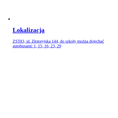
Lokalizacja
ZSTiO, ul. Złotoryjska 144, do szkoły można dojechać
autobusami: 1, 15, 16, 23, 29