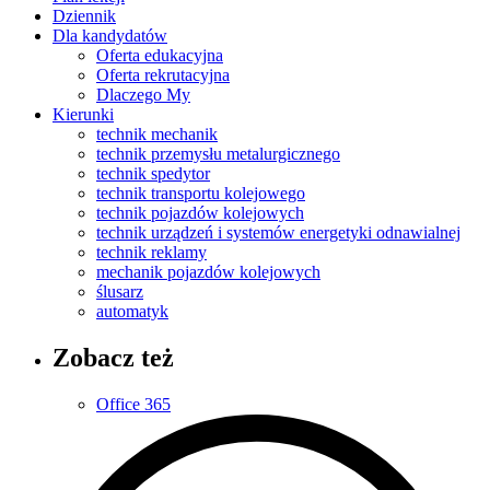
Dziennik
Dla kandydatów
Oferta edukacyjna
Oferta rekrutacyjna
Dlaczego My
Kierunki
technik mechanik
technik przemysłu metalurgicznego
technik spedytor
technik transportu kolejowego
technik pojazdów kolejowych
technik urządzeń i systemów energetyki odnawialnej
technik reklamy
mechanik pojazdów kolejowych
ślusarz
automatyk
Zobacz też
Office 365